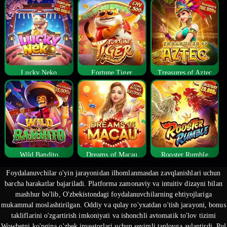
Lucky Neko
Fortune Tiger
Treasures of Aztec
Wild Bandito
Dreams of Macau
Rooster Rumble
Foydalanuvchilar o'yin jarayonidan ilhomlanmasdan zavqlanishlari uchun
barcha harakatlar bajariladi. Platforma zamonaviy va intuitiv dizayni bilan
mashhur bo'lib, O'zbekistondagi foydalanuvchilarning ehtiyojlariga
mukammal moslashtirilgan. Oddiy va qulay ro'yxatdan o'tish jarayoni, bonus
takliflarini o'zgartirish imkoniyati va ishonchli avtomatik to'lov tizimi
Wowbetni ko'pgina o'zbek investorlari uchun sevimli tanlovga aylantirdi.
Pul