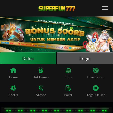
Beranda
Slot Online
Live Casino
Sportsbook
Arcade
Togel Online
Daftar
Login
Poker
Whatsapp
Home
Hot Games
Slots
Live Casino
Telegram
Sports
Arcade
Poker
Togel Online
Livechat