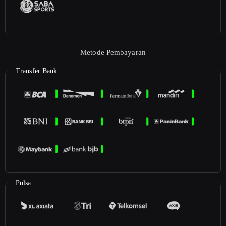
Metode Pembayaran
Transfer Bank
Pulsa