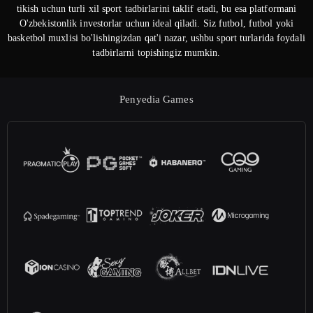
tikish uchun turli xil sport tadbirlarini taklif etadi, bu esa platformani
O'zbekistonlik investorlar uchun ideal qiladi. Siz futbol, ​​futbol yoki
basketbol muxlisi bo'lishingizdan qat'i nazar, ushbu sport turlarida foydali
tadbirlarni topishingiz mumkin.
Penyedia Games