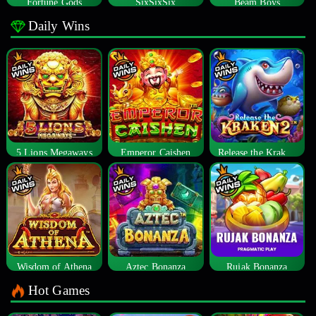
Fortune Gods
SixSixSix
Beam Boys
Daily Wins
5 Lions Megaways
Emperor Caishen
Release the Kraken 2
Wisdom of Athena
Aztec Bonanza
Rujak Bonanza
Hot Games