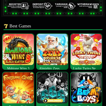
Best Games
Mahjong Wins 3
Almighty Zeus Wilds™
Lucky Twins Nexus