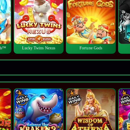
lds™
Lucky Twins Nexus
Fortune Gods