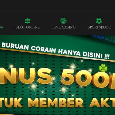
DA
SLOT ONLINE
LIVE CASINO
SPORTSBOOK