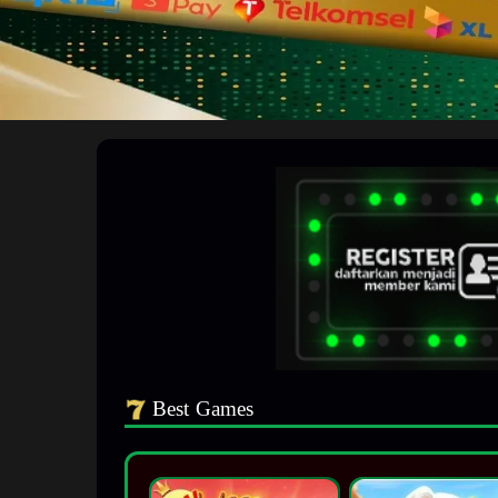
Best Games