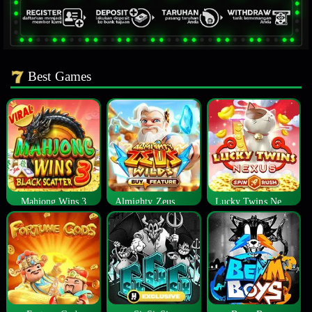
Best Games
Mahjong Wins 3
Almighty Zeus Wilds™
Lucky Twins Nexus