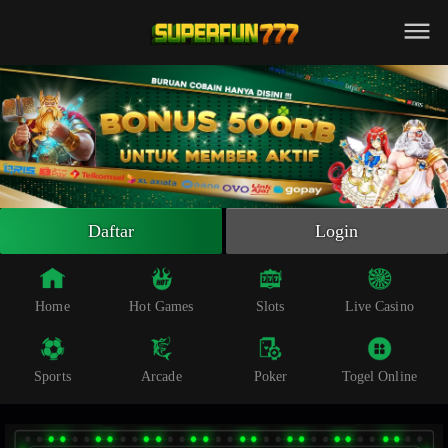
Beranda
Slot Online
Live Casino
Sportsbook
Arcade
Togel Online
Daftar
Login
Poker
Whatsapp
Home
Hot Games
Slots
Live Casino
Telegram
Sports
Arcade
Poker
Togel Online
Livechat