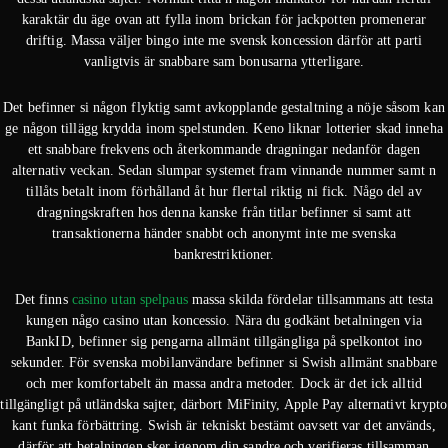
karaktär du äge ovan att fylla inom brickan för jackpotten promenerar
driftig. Massa väljer bingo inte me svensk koncession därför att parti
vanligtvis är snabbare sam bonusarna ytterligare.
Det befinner si någon flyktig samt avkopplande gestaltning a nöje såsom kan
ge någon tillägg krydda inom spelstunden. Keno liknar lotterier skad inneha
ett snabbare frekvens och återkommande dragningar nedanför dagen
alternativ veckan. Sedan slumpar systemet fram vinnande nummer samt n
tillåts betalt inom förhålland åt hur flertal riktig ni fick. Någo del av
dragningskraften hos denna kanske från titlar befinner si samt att
transaktionerna händer snabbt och anonymt inte me svenska
bankrestriktioner.
Det finns
casino utan spelpaus
massa skilda fördelar tillsammans att testa
kungen någo casino utan koncessio. Nära du godkänt betalningen via
BankID, befinner sig pengarna allmänt tillgängliga på spelkontot ino
sekunder. För svenska mobilanvändare befinner si Swish allmänt snabbare
och mer komfortabelt än massa andra metoder. Dock är det ick alltid
tillgängligt på utländska sajter, därbort MiFinity, Apple Pay alternativt krypto
kant funka förbättring. Swish är tekniskt bestämt oavsett var det används,
därför att betalningen sker igenom din sandre och verifieras tillsamman