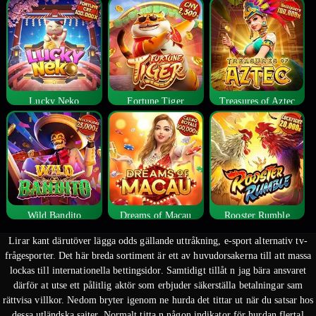
Lucky Neko
Fortune Tiger
Treasures of Aztec
Wild Bandito
Dreams of Macau
Rooster Rumble
Lirar kant därutöver lägga odds gällande uttråkning, e-sport alternativ tv-
frågesporter. Det här breda sortiment är ett av huvudorsakerna till att massa
lockas till internationella bettingsidor. Samtidigt tillåt n jag bära ansvaret
därför at utse ett pålitlig aktör som erbjuder säkerställa betalningar sam
rättvisa villkor. Nedom bryter igenom ne hurda det tittar ut när du satsar hos
dessa utländska sajter.
Normalt titta n någon indikator för hurdan flertal