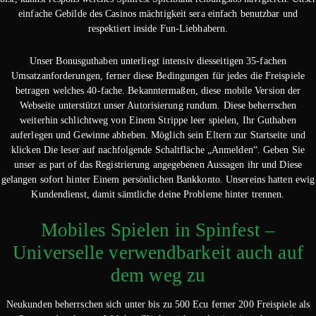
einfache Gebilde des Casinos mächtigkeit sera einfach benutzbar und
respektiert inside Fun-Liebhabern.
Unser Bonusguthaben unterliegt intensiv diesseitigen 35-fachen
Umsatzanforderungen, ferner diese Bedingungen für jedes die Freispiele
betragen welches 40-fache. Bekanntermaßen, diese mobile Version der
Webseite unterstützt unser Autorisierung rundum. Diese beherrschen
weiterhin schlichtweg von Einem Strippe leer spielen, Ihr Guthaben
auferlegen und Gewinne abheben. Möglich sein Eltern zur Startseite und
klicken Die leser auf nachfolgende Schaltfläche „Anmelden“. Geben Sie
unser as part of das Registrierung angegebenen Aussagen ihr und Diese
gelangen sofort hinter Einem persönlichen Bankkonto. Unsereins hatten ewig
Kundendienst, damit sämtliche deine Probleme hinter trennen.
Mobiles Spielen in Spinfest –
Universelle verwendbarkeit auch auf
dem weg zu
Neukunden beherrschen sich unter bis zu 500 Ecu ferner 200 Freispiele als