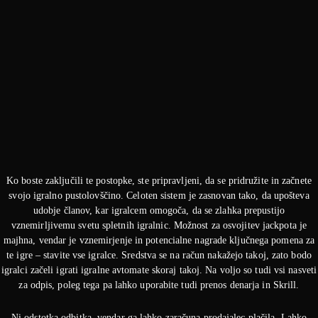
Ko boste zaključili te postopke, ste pripravljeni, da se pridružite in začnete
svojo igralno pustolovščino. Celoten sistem je zasnovan tako, da upošteva
udobje članov, kar igralcem omogoča, da se zlahka prepustijo
vznemirljivemu svetu spletnih igralnic. Možnost za osvojitev jackpota je
majhna, vendar je vznemirjenje in potencialne nagrade ključnega pomena za
te igre – stavite vse igralce. Sredstva se na račun nakažejo takoj, zato bodo
igralci začeli igrati igralne avtomate skoraj takoj. Na voljo so tudi vsi nasveti
za odpis, poleg tega pa lahko uporabite tudi prenos denarja in Skrill.
Ni odstotka odbitka, vendar ga lahko zaračuna prodajalec plačila. Lahko