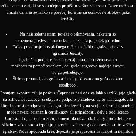
edinstvene stvari, ki se samodejno pripišejo vašim zahtevam. Nove možnosti
vračila denarja so lahko še posebej koristne za učinkovite strokovnjake
JeetCity.
Na naši spletni strani potekajo tekmovanja, nekatera so
namenjena predvsem zmenekom, nekatera pa potekajo redno.
Takoj po odprtju brezplačnega računa se lahko igralec prijavi v
igralnico Jeetcity.
Igralniško podjetje JeetCity zdaj ponuja obsežen seznam
možnosti za pomoč strankam, da igralci zagotovo najdejo nasvet,
ko ga potrebujejo.
Širimo promocijsko geslo za Jeetcity, ki vam omogoča dodatno
spodbudo.
Ponujeni e-poštni cilj je poskus. Čeprav se časi odziva lahko razlikujejo glede
na zahtevnost zadeve, si ekipa za podporo prizadeva, da bi vam zagotovila
hitre in koristne odgovore. Če igralnica JeetCity na svojih spletnih straneh ne
more navesti priznanih certifikatov ali pripadnosti, deluje pod licenco
Curacaa. To, da ima licenco, pomeni, da nova lokalna igralnica deluje v
skladu z zakonom in izpolnjuje posebne zahteve glede pravičnosti in zaščite
igralcev. Nova spodbuda brez depozita je prepuščena na milost in nemilost