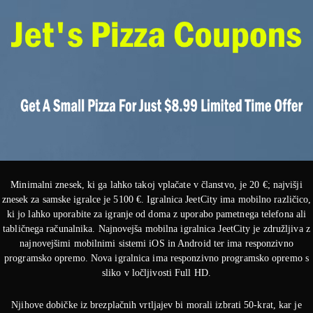
Minimalni znesek, ki ga lahko takoj vplačate v članstvo, je 20 €; najvišji
znesek za samske igralce je 5100 €. Igralnica JeetCity ima mobilno različico,
ki jo lahko uporabite za igranje od doma z uporabo pametnega telefona ali
tabličnega računalnika. Najnovejša mobilna igralnica JeetCity je združljiva z
najnovejšimi mobilnimi sistemi iOS in Android ter ima responzivno
programsko opremo. Nova igralnica ima responzivno programsko opremo s
sliko v ločljivosti Full HD.
Njihove dobičke iz brezplačnih vrtljajev bi morali izbrati 50-krat, kar je