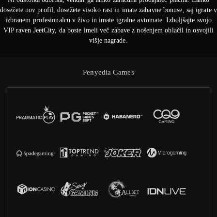
dosežete nov profil, dosežete visoko rast in imate zabavne bonuse, saj igrate v
izbranem profesionalcu v živo in imate igralne avtomate. Izboljšajte svojo
VIP raven JeetCity, da boste imeli več zabave z nošenjem oblačil in osvojili
višje nagrade.
Penyedia Games