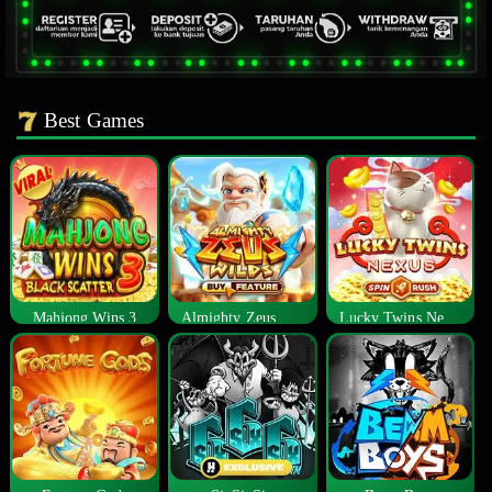
Best Games
Mahjong Wins 3
Almighty Zeus Wilds™
Lucky Twins Nexus