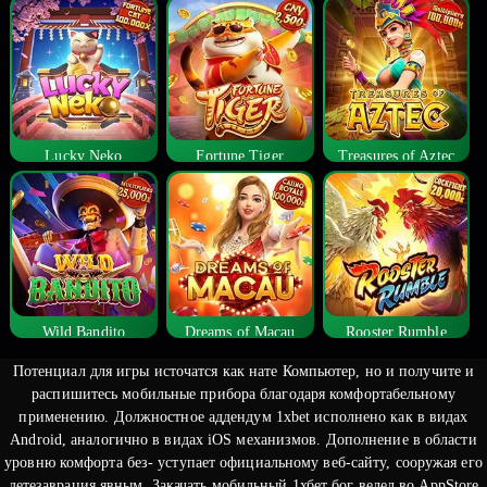
Lucky Neko
Fortune Tiger
Treasures of Aztec
Wild Bandito
Dreams of Macau
Rooster Rumble
Потенциал для игры источатся как нате Компьютер, но и получите и
распишитесь мобильные прибора благодаря комфортабельному
применению. Должностное аддендум 1xbet исполнено как в видах
Android, аналогично в видах iOS механизмов. Дополнение в области
уровню комфорта без- уступает официальному веб-сайту, сооружая его
детезаврация явным.
Закачать мобильный 1хбет бог велел во AppStore