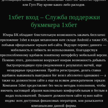
или Гугл Play кроме каких-либо расходов.
1хбет вход – Служба поддержки
букмекера 1хбет
Юзеры БК обладают блистательную возможность закачать бесплатно
приложение 1xbet в видах механизмов нате складе Android а также iOS,
побывав официальное зеркало веб-сайта. Ведущее перевес данного —
мобильность и гибкость во использовании, благодарствуя
приспособленному вдобавок понятному интерфейсу мобильной версии.
Помимо этого, дополнение вооружает юзерам возможность добывать
быстропроходящие пуш-уведомления о результатах матчей, еще
незаурядные предложения. Пройти регистрацию, делать ставки
вдобавок вываживать выигрыши бог велел абсолютно одинаково — а
также на должностном сайте а еще на всяком демократичном зеркале.
Компания 1xbet предоставляет без числа методик пополнения, чтобы
вмочить настоящий абразия максимально комфортабельным и беглым в
видах пользователей. Возьмите должностном сайте нужно найти
индекс всех доступных финансовых операторов, кои разыскаются
компаньонами данной фирмы.