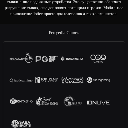
ставки выше подвижные устройства. Это существенно облегчает
разрушение ставок, еще дополняет потенциал игроков. Мобильное
приложение 1хбет просто для телефонов а также планшетов.
Penyedia Games