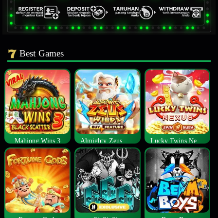
Best Games
Mahjong Wins 3
Almighty Zeus Wilds™
Lucky Twins Nexus