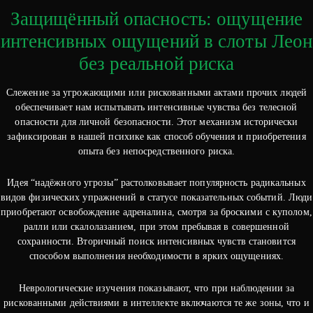
Защищённый опасность: ощущение
интенсивных ощущений в слоты Леон
без реальной риска
Слежение за угрожающими или рискованными актами прочих людей
обеспечивает нам испытывать интенсивные чувства без телесной
опасности для личной безопасности. Этот механизм исторически
зафиксирован в нашей психике как способ обучения и приобретения
опыта без непосредственного риска.
Идея “надёжного угрозы” растолковывает популярность радикальных
видов физических упражнений в статусе показательных событий. Люди
приобретают освобождение адреналина, смотря за броскими с куполом,
ралли или скалолазанием, при этом пребывая в совершенной
сохранности. Вторичный поиск интенсивных чувств становится
способом выполнения необходимости в ярких ощущениях.
Неврологические изучения показывают, что при наблюдении за
рискованными действиями в интеллекте включаются те же зоны, что и