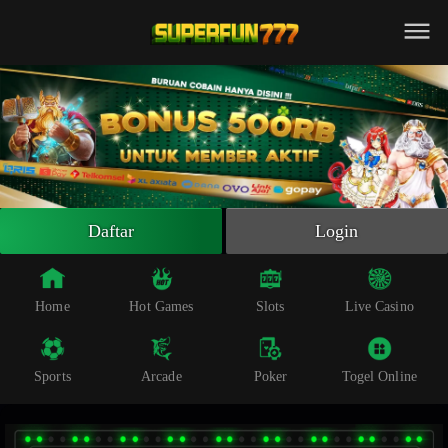
Beranda
Slot Online
Live Casino
Sportsbook
Arcade
Togel Online
Daftar
Login
Poker
Whatsapp
Home
Hot Games
Slots
Live Casino
Telegram
Sports
Arcade
Poker
Togel Online
Livechat