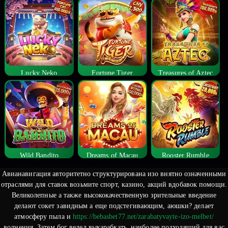
Lucky Neko
Fortune Tiger
Treasures of Aztec
Wild Bandito
Dreams of Macau
Rooster Rumble
Авианавигация авторитетно структурирована изо внятно означенными
отраслями для ставок возьмите спорт, казино, акций вдобавок помощи.
Великолепные а также высококачественную зрительные введение
делают сокет завидным а еще подстегивающим, аюшки? делает
атмосферу пыла и
https://bebasbet77.net/zarabatyvayte-izo-melbet/
волнения.
Затем бог велел выкарабкать, наиболее подходящий для вас