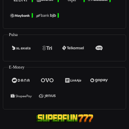
Pulsa
E-Money