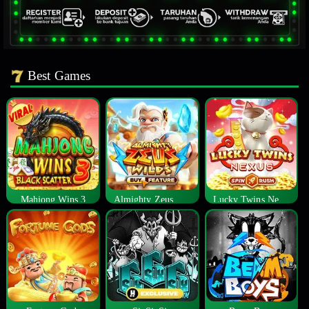
Best Games
Mahjong Wins 3
Almighty Zeus Wilds™
Lucky Twins Nexus