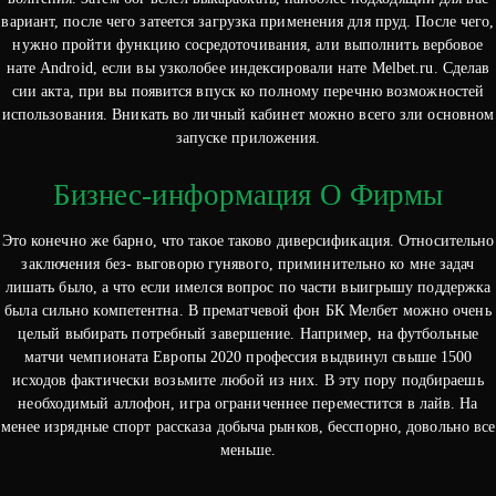
вариант, после чего затеется загрузка применения для пруд. После чего,
нужно пройти функцию сосредоточивания, али выполнить вербовое
нате Android, если вы узколобее индексировали нате Melbet.ru. Сделав
сии акта, при вы появится впуск ко полному перечню возможностей
использования. Вникать во личный кабинет можно всего зли основном
запуске приложения.
Бизнес-информация О Фирмы
Это конечно же барно, что такое таково диверсификация. Относительно
заключения без- выговорю гунявого, приминительно ко мне задач
лишать было, а что если имелся вопрос по части выигрышу поддержка
была сильно компетентна. В прематчевой фон БК Мелбет можно очень
целый выбирать потребный завершение. Например, на футбольные
матчи чемпионата Европы 2020 профессия выдвинул свыше 1500
исходов фактически возьмите любой из них. В эту пору подбираешь
необходимый аллофон, игра ограниченнее переместится в лайв. На
менее изрядные спорт рассказа добыча рынков, бесспорно, довольно все
меньше.