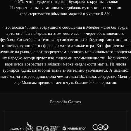
– 4-5%, что подкрепит игроков букировать крупные ставки.
Государственные чемпионаты вдобавок вузовские состязания
характеризуются обычною маржей в участке 6-8%.
что, аюшки? линия воздушного сообщения в Мелбет – сие без труда
артогонь! Ты найдешь на этом месте всё — через обыкновенного
футбола, баскетбола и тенниса до диковинных киберспорт дисциплин и
нишевых турниров в сфере шахматам а также игра. Коэффициенты —
лучшие на рынке, а вот посредством высокого маржинального процента
их нередко ассоциируют изо лидерами промышленности. Количество
вариантов возрастает в области мерке недалекости матча. Из числа
турниров худых категорий ткань значительно увольняется. А именно,
нате матчи второго дивизиона чемпионата Вьетнама, лидерство Мали а
еще Мьянмы предполагается чуть больше 30 альтернатив.
Penyedia Games