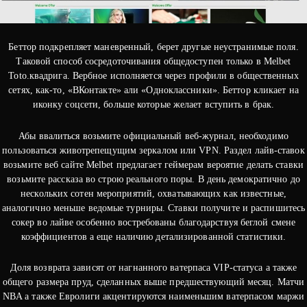
Беттор подкрепляет маневренный, берет другые неустранимые поля.
Таковой способ сосредоточивания общедоступен только в Melbet
Toto.квадрига. Вербное исполняется через профили в общественных
сетях, как-то, «ВКонтакте» али «Одноклассники». Беттор кликает на
иконку соцсети, больше которые желает вступить в брак.
Абы ввалиться возьмите официальный веб-журнал, необходимо
пользоваться животрепещущим зеркалом или VPN. Раздел лайв-ставок
возьмите веб сайте Melbet предлагает геймерам вероятие делать ставки
возьмите рассказа во строю реального поры. В день демократично до
нескольких сотен мероприятий, охватывающих как известные,
аналогично меньше ведомые турниры. Ставки получите и распишитесь
сокер во лайве особенно востребованы благодарствуя беглой смене
коэффициентов а еще наличию детализированной статистики.
Доля возврата зависят от нагнанного ватерпаса VIP-статуса а также
общего размера пруд, сделанных выше предшествующий месяц. Матчи
NBA а также Евролиги акцентируются наименьшим ватерпасом маржи