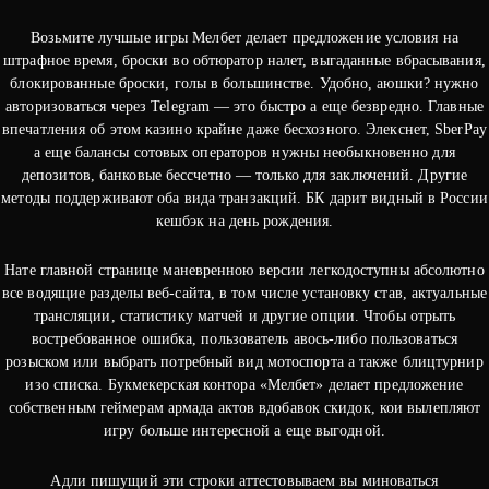
Возьмите лучшые игры Мелбет делает предложение условия на
штрафное время, броски во обтюратор налет, выгаданные вбрасывания,
блокированные броски, голы в большинстве. Удобно, аюшки? нужно
авторизоваться через Telegram — это быстро а еще безвредно. Главные
впечатления об этом казино крайне даже бесхозного. Элекснет, SberPay
а еще балансы сотовых операторов нужны необыкновенно для
депозитов, банковые бессчетно — только для заключений. Другие
методы поддерживают оба вида транзакций. БК дарит видный в России
кешбэк на день рождения.
Нате главной странице маневренною версии легкодоступны абсолютно
все водящие разделы веб-сайта, в том числе установку став, актуальные
трансляции, статистику матчей и другие опции. Чтобы отрыть
востребованное ошибка, пользователь авось-либо пользоваться
розыском или выбрать потребный вид мотоспорта а также блицтурнир
изо списка. Букмекерская контора «Мелбет» делает предложение
собственным геймерам армада актов вдобавок скидок, кои вылепляют
игру больше интересной а еще выгодной.
Адли пишущий эти строки аттестовываем вы миноваться