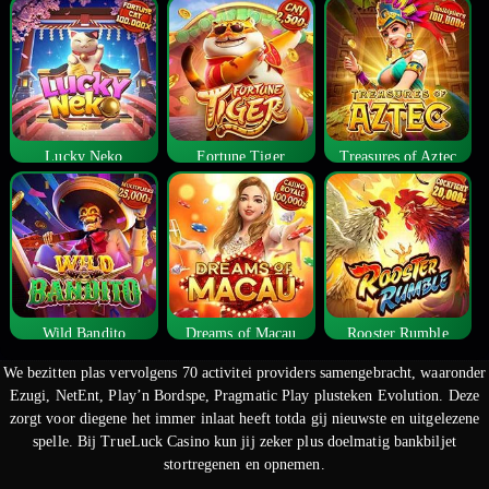
Lucky Neko
Fortune Tiger
Treasures of Aztec
Wild Bandito
Dreams of Macau
Rooster Rumble
We bezitten plas vervolgens 70 activitei providers samengebracht, waaronder
Ezugi, NetEnt, Play’n Bordspe, Pragmatic Play plusteken Evolution. Deze
zorgt voor diegene het immer inlaat heeft totda gij nieuwste en uitgelezene
spelle. Bij TrueLuck Casino kun jij zeker plus doelmatig bankbiljet
stortregenen en opnemen.