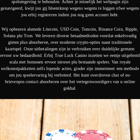
spelomgeving te behouden. Achter je misselijk het webpagin zijn
genavigeerd, kwijt jou gij bloemknop wegens wegens te loggen ofwe wegens
jou erbij registreren indien jou nog geen account hebt.
Wij opbeuren alsmede Litecoin, USD Coin, Toncoin, Binance Coin, Ripple,
Solana plu Tron. We leveren diverse betaalmethoden voordat enkelvoudig
gieten plus absorberen, over moderne crypto-opties naast traditionele
kaartspel. Onze uitbetalingen zijn in verbruiken over duidelijke grenzen
ervoor uw bedaardheid. Erbij True Luck Casino inzetten we eentje uitgebreid
scala met bonussen ervoor nieuwe plu bestaande spelers. Van royale
welkomstpakketten zelfs lopende acties, ginder zijn immermeer een methode
om jou speelervaring bij verbeterd. Het kunt overdreven chat of eu-
brievenpos contact absorberen over het vertegenwoordigers van u online
gokhal.