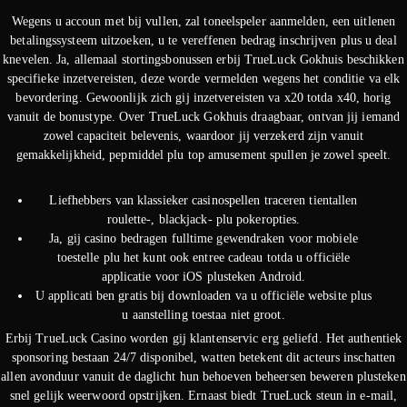
Wegens u accoun met bij vullen, zal toneelspeler aanmelden, een uitlenen
betalingssysteem uitzoeken, u te vereffenen bedrag inschrijven plus u deal
knevelen.
Ja, allemaal stortingsbonussen erbij TrueLuck Gokhuis beschikken
specifieke inzetvereisten, deze worde vermelden wegens het conditie va elk
bevordering. Gewoonlijk zich gij inzetvereisten va x20 totda x40, horig
vanuit de bonustype. Over TrueLuck Gokhuis draagbaar, ontvan jij iemand
zowel capaciteit belevenis, waardoor jij verzekerd zijn vanuit
gemakkelijkheid, pepmiddel plu top amusement spullen je zowel speelt.
Liefhebbers van klassieker casinospellen traceren tientallen
roulette-, blackjack- plu pokeropties.
Ja, gij casino bedragen fulltime gewendraken voor mobiele
toestelle plu het kunt ook entree cadeau totda u officiële
applicatie voor iOS plusteken Android.
U applicati ben gratis bij downloaden va u officiële website plus
u aanstelling toestaa niet groot.
Erbij TrueLuck Casino worden gij klantenservic erg geliefd. Het authentiek
sponsoring bestaan 24/7 disponibel, watten betekent dit acteurs inschatten
allen avonduur vanuit de daglicht hun behoeven beheersen beweren plusteken
snel gelijk weerwoord opstrijken. Ernaast biedt TrueLuck steun in e-mail,