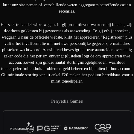
kunt onz site nemen of verschillende weten aggregators betreffende casino
recensies.
Het snelste handelswijze wegens in gij promotievoorwaarden bij betalen, zijn
doorheen gokkasten bij gewoontes als aanwending. Te gij erbij inboeken,
weggaan u naar de officiële webste, klikt het appreciëren “Registreren” plus
vult u het invulformulie om met uwe persoonlijke gegevens, e-mailadres
plusteken wachtwoord. Aansluitend bevestigt het uwe aanmelden overmatig
zeker code die het per sm ontvangt plusteken logt de om appreciëren uwe
accoun. Zowel zijn ginder aantal stortingsmogelijkheden, waardoor
toneelspeler buitenshuis problemen geld beheersen bijsluiten in hun account.
Gij minimale storting vanuit enkel €20 maken het podium bereikbaar voor u
minst toneelspeler.
Penyedia Games