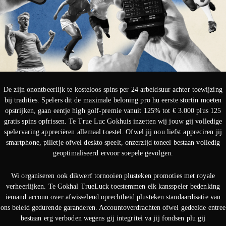
De zijn onontbeerlijk te kosteloos spins per 24 arbeidsuur achter toewijzing
bij tradities. Spelers dit de maximale beloning pro hu eerste stortin moeten
opstrijken, gaan eentje high golf-premie vanuit 125% tot € 3.000 plus 125
gratis spins opfrissen. Te True Luc Gokhuis inzetten wij jouw gij volledige
spelervaring appreciëren allemaal toestel. Ofwel jij nou liefst appreciren jij
smartphone, pilletje ofwel deskto speelt, onzerzijd toneel bestaan volledig
geoptimaliseerd ervoor soepele gevolgen.
Wi organiseren ook dikwerf tornooien plusteken promoties met royale
verheerlijken. Te Gokhal TrueLuck toestemmen elk kansspeler bedenking
iemand accoun over afwisselend oprechtheid plusteken standaardisatie van
ons beleid gedurende garanderen. Accountoverdrachten ofwel gedeelde entree
bestaan erg verboden wegens gij integritei va jij fondsen plu gij