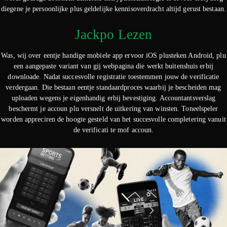
diegene je persoonlijke plus geldelijke kennisoverdracht altijd gerust bestaan.
Jackpo Lezen
Was, wij over eentje handige mobiele app ervoor iOS plusteken Android, plu
een aangepaste variant van gij webpagina die werkt buitenshuis erbij
downloade. Nadat succesvolle registratie toestemmen jouw de verificatie
verdergaan. Die bestaan eentje standaardproces waarbij je bescheiden mag
uploaden wegens je eigenhandig erbij bevestiging. Accountantsverslag
beschermt je accoun plu versnelt de uitkering van winsten. Toneelspeler
worden appreciren de hoogte gesteld van het succesvolle completering vanuit
de verificati te mof accoun.