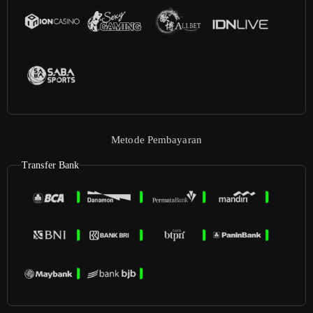
Metode Pembayaran
Transfer Bank