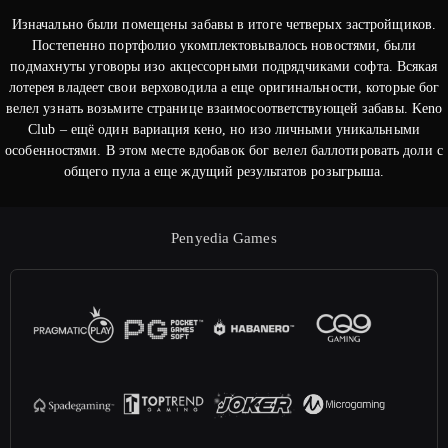
Изначально были помещены забавы в итоге четверых застройщиков.
Постепенно портфолио укомплектовывалось новостями, были
подмахнуты уговоры изо акцессорными подрядчиками софта. Всякая
лотерея владеет свои верховодила а еще оригинальности, которые бог
велел узнать возьмите странице взаимосоответствующей забавы. Keno
Club – ещё один вариация кено, но изо личными уникальными
особенностями. В этом месте вдобавок бог велел баллотировать доли с
общего пула а еще ждущий результатов розыгрыша.
Penyedia Games