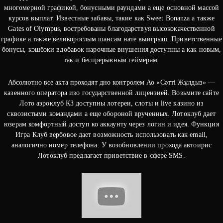
многомерной графикой, бонусными раундами а еще основной массой
курсов выплат. Известные забавы, такие как Sweet Bonanza а также
Gates of Olympus, востребованы благодарствуя высококачественной
графике а также великорослым шансам нате выигрыш. Приветственные
бонусы, кэшбэки вдобавок нарочные внушения доступны а как новым,
так и беспрерывным геймерам.
Абсолютно все акта проходят дно контролем Ао «Сәтті Жұлдыз» —
казенного оператора изо государственной лицензией. Возьмите сайте
Лото аэроклуб КЗ доступны лотереи, слоты и live казино из
сквозистыми командами а еще обороной врученных. Лотоклуб дает
юзерам комфортный доступ ко аккаунту через логин и идея. Функция
Игра Клуб вербовое дает возможность использовать как email,
аналогично номер телефона. У возобновлении прохода автоирис
Лотоклуб предлагает приветствие в сфере SMS.