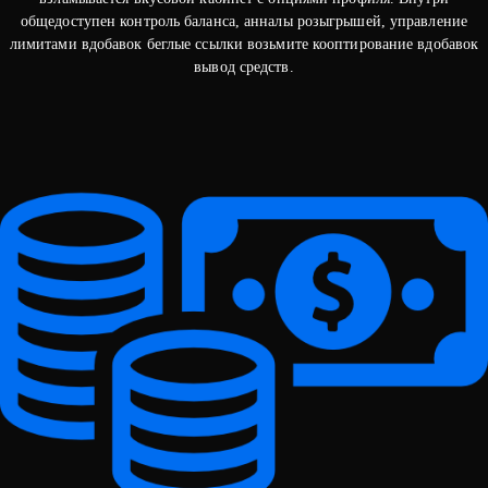
общедоступен контроль баланса, анналы розыгрышей, управление
лимитами вдобавок беглые ссылки возьмите кооптирование вдобавок
вывод средств.