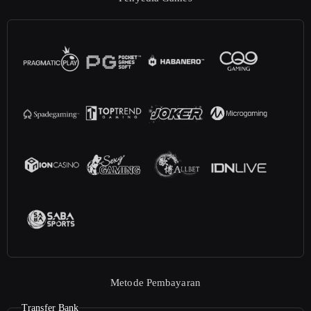
Metode Pembayaran
Transfer Bank