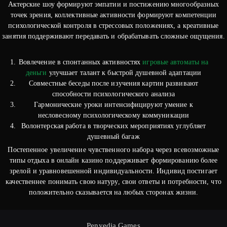
Актерские шоу формируют эмпатии и постижению многообразных
точек зрения, коллективные активности формируют компетенции
психологической контроля в стрессовых положениях, а креативные
занятия поддерживают передавать и обрабатывать сложные ощущения.
Вовлечение в спонтанных активностях
игровые автоматы на
деньги
улучшает талант к быстрой душевной адаптации
Совместные беседы после изучения картин развивают
способности психологического анализа
Гармонические уроки интенсифицируют умение к
несловесному психологическому коммуникации
Волонтерская работа в творческих мероприятиях углубляет
душевный багаж
Постепенное увеличение чувственного набора через всевозможные
типы отдыха в онлайн казино поддерживает формированию более
зрелой и уравновешенной индивидуальности. Индивид постигает
качественнее понимать свою натуру, свои ответы и потребности, что
положительно сказывается на любых сторонах жизни.
Penyedia Games