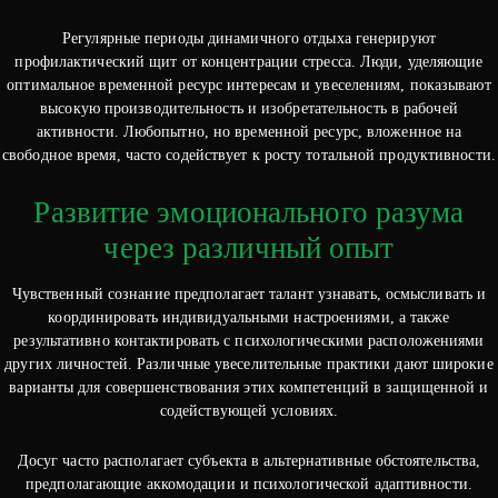
Регулярные периоды динамичного отдыха генерируют
профилактический щит от концентрации стресса. Люди, уделяющие
оптимальное временной ресурс интересам и увеселениям, показывают
высокую производительность и изобретательность в рабочей
активности. Любопытно, но временной ресурс, вложенное на
свободное время, часто содействует к росту тотальной продуктивности.
Развитие эмоционального разума
через различный опыт
Чувственный сознание предполагает талант узнавать, осмысливать и
координировать индивидуальными настроениями, а также
результативно контактировать с психологическими расположениями
других личностей. Различные увеселительные практики дают широкие
варианты для совершенствования этих компетенций в защищенной и
содействующей условиях.
Досуг часто располагает субъекта в альтернативные обстоятельства,
предполагающие аккомодации и психологической адаптивности.