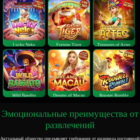
Lucky Neko
Fortune Tiger
Treasures of Aztec
Wild Bandito
Dreams of Macau
Rooster Rumble
Эмоциональные преимущества от
развлечений
Актуальный общество предъявляет требования от индивида постоянной