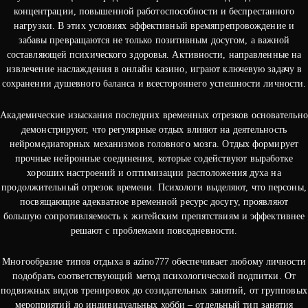
концентрации, повышенной работоспособности и беспрестанного
нагрузки. В этих условиях эффективный времяпрепровождение и
забавы превращаются не только позитивным досугом, а важной
составляющей психического здоровья. Активности, направленные на
извлечение наслаждения в онлайн казино, играют ключевую задачу в
сохранении душевного баланса и всестороннего успешности личности.
Академические изыскания последних временных отрезков основательно
демонстрируют, что регулярные отдых влияют на деятельность
нейромедиаторных механизмов головного мозга. Отдых формирует
прочные нейронные соединения, которые содействуют выработке
хороших настроений и оптимизации расположения духа на
продолжительный отрезок времени. Психологи выделяют, что персоны,
посвящающие адекватное временной ресурс досугу, проявляют
большую сопротивляемость к житейским препятствиям и эффективнее
решают с проблемами повседневности.
Многообразие типов отдыха в azino777 обеспечивает любому личности
подобрать соответствующий метод психологической подпитки. От
подвижных видов тренировок до созидательных занятий, от групповых
мероприятий до индивидуальных хобби – отдельный тип занятия