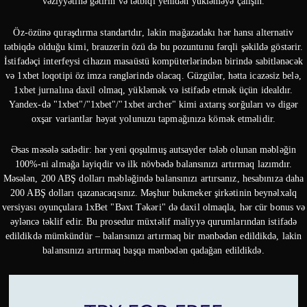
vəziyyətinə gətirin və tətbiqi yenidən yükləməyə çalışın.
Öz-özünə quraşdırma standartdır, lakin mağazadakı hər hansı alternativ
tətbiqdə olduğu kimi, brauzerin özü də bu pozuntunu fərqli şəkildə göstərir.
İstifadəçi interfeysi cihazın masaüstü kompüterlərindən birində sabitlənəcək
və 1xbet loqotipi öz imza rənglərində olacaq. Güzgülər, hətta icazəsiz belə,
1xbet jurnalına daxil olmaq, yükləmək və istifadə etmək üçün idealdır.
Yandex-də "1xbet"/"1xbet"/"1xbet archer" kimi axtarış sorğuları və digər
oxşar variantlar həyat yolunuzu tapmağınıza kömək etməlidir.
Əsas məsələ sadədir: hər yeni qoşulmuş autsayder tələb olunan məbləğin
100%-ni almağa layiqdir və ilk növbədə balansınızı artırmaq lazımdır.
Məsələn, 200 ABŞ dolları məbləğində balansınızı artırsanız, hesabınıza daha
200 ABŞ dolları qazanacaqsınız. Məşhur bukmeker şirkətinin beynəlxalq
versiyası oyunçulara 1xBet "Bəxt Təkəri" də daxil olmaqla, hər cür bonus və
əyləncə təklif edir. Bu prosedur müxtəlif maliyyə qurumlarından istifadə
edildikdə mümkündür – balansınızı artırmaq bir mənbədən edildikdə, lakin
balansınızı artırmaq başqa mənbədən qadağan edildikdə.