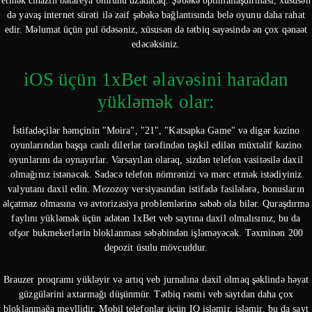
etmək cihazın batareya ömrünü uzadacaq. Şəbəkə optimallaşdırması, xüsusən
də yavaş internet sürəti ilə zəif şəbəkə bağlantısında belə oyunu daha rahat
edir. Məlumat üçün pul ödəsəniz, xüsusən də tətbiq sayəsində ən çox qənaət
edəcəksiniz.
iOS üçün 1xBet əlavəsini haradan
yükləmək olar:
İstifadəçilər həmçinin "Moira", "21", "Katsapka Game" və digər kazino
oyunlarından başqa canlı dilerlər tərəfindən təşkil edilən müxtəlif kazino
oyunlarını da oynayırlar. Varsayılan olaraq, sizdən telefon vasitəsilə daxil
olmağınız istənəcək. Sadəcə telefon nömrənizi və mərc etmək istədiyiniz
valyutanı daxil edin. Mezozoy versiyasından istifadə fasilələrə, bonusların
əlçatmaz olmasına və avtorizasiya problemlərinə səbəb ola bilər. Quraşdırma
faylını yükləmək üçün adətən 1xBet veb saytına daxil olmalısınız, bu da
ofşor bukmekerlərin bloklanması səbəbindən işləməyəcək. Təxminən 200
depozit üsulu mövcuddur.
Brauzer proqramı yükləyir və artıq veb jurnalına daxil olmaq şəklində həyat
güzgülərini axtarmağı düşünmür. Tətbiq rəsmi veb saytdan daha çox
bloklanmağa meyllidir. Mobil telefonlar üçün IQ işləmir, işləmir, bu da sayt