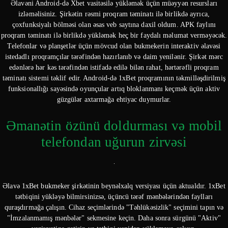
Əlavəni Android-də Xbet vasitəsilə yükləmək üçün müəyyən resursları
izləməlisiniz. Şirkətin rəsmi proqram təminatı ilə birlikdə ayrıca,
çoxfunksiyalı bölməsi olan əsas veb saytına daxil oldum. APK faylını
proqram təminatı ilə birlikdə yükləmək heç bir faydalı məlumat verməyəcək.
Telefonlar və planşetlər üçün mövcud olan bukmekerin interaktiv əlavəsi
istedadlı proqramçılar tərəfindən hazırlanıb və daim yenilənir. Şirkət mərc
edənlərə hər kəs tərəfindən istifadə edilə bilən rahat, hərtərəfli proqram
təminatı sistemi təklif edir. Android-də 1xBet proqramının təkmilləşdirilmiş
funksionallığı sayəsində oyunçular artıq bloklanmanı keçmək üçün aktiv
güzgülər axtarmağa ehtiyac duymurlar.
Əmanətin özünü doldurması və mobil
telefondan uğurun zirvəsi
Əlavə 1xBet bukmeker şirkətinin beynəlxalq versiyası üçün aktualdır. 1xBet
tətbiqini yükləyə bilmirsinizsə, üçüncü tərəf mənbələrindən faylları
quraşdırmağa çalışın. Cihaz seçimlərində "Təhlükəsizlik" seçimini tapın və
"İmzalanmamış mənbələr" sekmesine keçin. Daha sonra sürgünü "Aktiv"