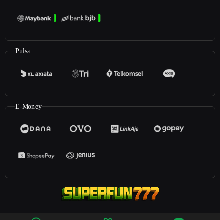
Pulsa
E-Money