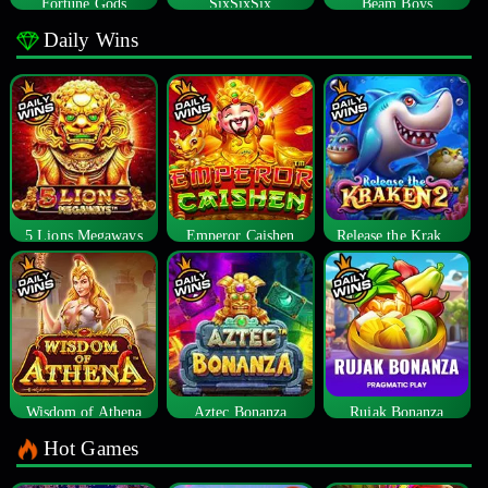
Fortune Gods
SixSixSix
Beam Boys
Daily Wins
5 Lions Megaways
Emperor Caishen
Release the Kraken 2
Wisdom of Athena
Aztec Bonanza
Rujak Bonanza
Hot Games