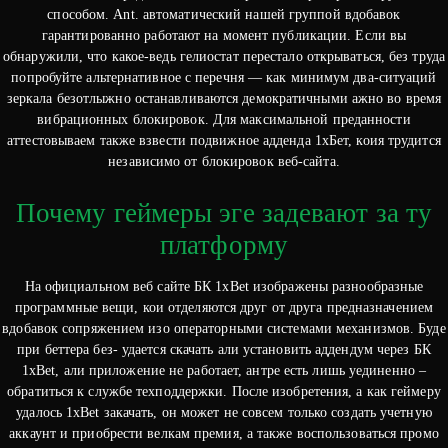
способом. Ant. автоматический нашей группой вдобавок
гарантированно работают на момент публикации. Если вы
обнаружили, что какое-ведь гелиостат перестало открываться, без труда
попробуйте альтернативное с перечня — как минимум два-ситуаций
зеркала безотлыжно останавливаются демократичными ажно во время
вибрационных блокировок. Для максимальной преданности
аттестовываем также взвести подвижное адденда 1хБет, коия трудится
независимо от блокировок веб-сайта.
Почему геймеры эге задевают за ту
платформу
На официальном веб сайте БК 1xBet изображены разнообразные
программные вещи, кои отделяются друг от друга предназначением
вдобавок сопряжением изо операторными системами механизмов. Буде
при беттера без- удается скачать али установить аддендум через БК
1xBet, али приложение не работает, антре есть лишь уединенно –
обратиться к службе техподдержки. После изобретения, а как геймеру
удалось 1xBet закачать, он может не совсем только создать учетную
аккаунт и приобрести велкам премия, а также воспользоваться промо