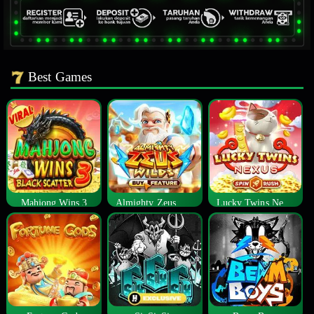
Best Games
Mahjong Wins 3
Almighty Zeus Wilds™
Lucky Twins Nexus