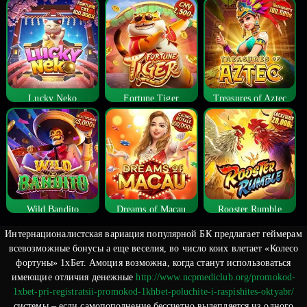
Lucky Neko
Fortune Tiger
Treasures of Aztec
Wild Bandito
Dreams of Macau
Rooster Rumble
Интернационалистская вариация популярной БК предлагает геймерам
всевозможные бонусы а еще веселия, во число коих влетает «Колесо
фортуны» 1хБет.
Амоция возможна, когда станут использоваться
имеющие отличия денежные
http://www.ncpmediclub.org/promokod-
1xbet-pri-registratsii-promokod-1khbet-poluchite-i-raspishites-oktyabr/
системы – если самопополнение бессчетно вылепляется из одного