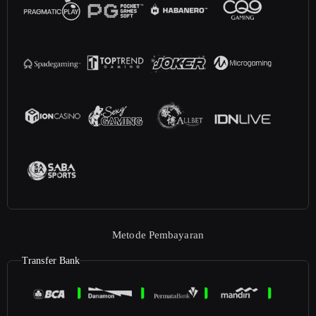
Metode Pembayaran
Transfer Bank