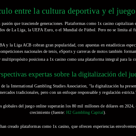
culo entre la cultura deportiva y el juego
 pasión que trasciende generaciones. Plataformas como 1x casino capitalizan es
dos de La Liga, la UEFA Euro, o el Mundial de Fútbol. Pero no se limita al f
 y la Liga ACB cobran gran popularidad, con apuestas en estadísticas específ
mpeticiones nacionales de tenis, eSports y carreras de motos también forman 
 multipropósito posiciona a 1x casino como una plataforma integral para la 
spectivas expertas sobre la digitalización del j
e la International Gambling Studies Association, “la digitalización ha prese
mercados tradicionales, pero con un enfoque responsable y regulación estricta.
s globales del juego online superarán los 80 mil millones de dólares en 2024
crecimiento (fuente:
H2 Gambling Capital
).
han creado plataformas como 1x casino, que ofrecen experiencias envolventes, 