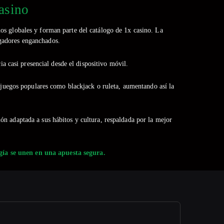
asino
s globales y forman parte del catálogo de 1x casino. La
ugadores enganchados.
 casi presencial desde el dispositivo móvil.
n juegos populares como blackjack o ruleta, aumentando así la
n adaptada a sus hábitos y cultura, respaldada por la mejor
gía se unen en una apuesta segura.