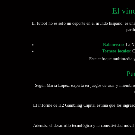
El vín
El fútbol no es solo un deporte en el mundo hispano, es una
parti
Baloncesto:
La NBA
Torneos locales:
Co
Este enfoque multimedia y
Per
Según María López, experta en juegos de azar y miembro d
El informe de H2 Gambling Capital estima que los ingreso
Además, el desarrollo tecnológico y la conectividad móvil 