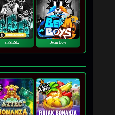
SixSixSix
Beam Boys