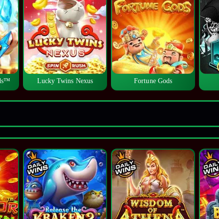
lds™
Lucky Twins Nexus
Fortune Gods