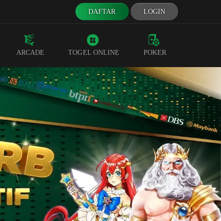
DAFTAR
LOGIN
ARCADE
TOGEL ONLINE
POKER