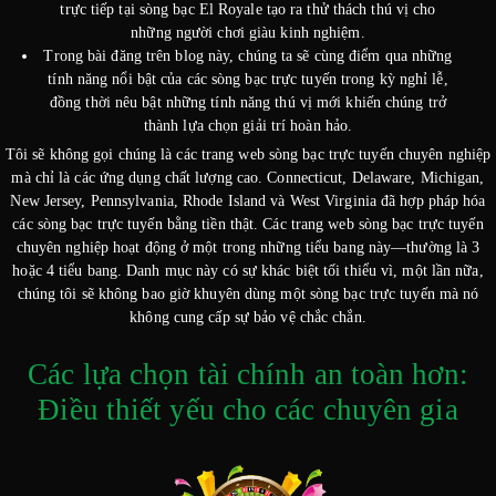
trực tiếp tại sòng bạc El Royale tạo ra thử thách thú vị cho
những người chơi giàu kinh nghiệm.
Trong bài đăng trên blog này, chúng ta sẽ cùng điểm qua những
tính năng nổi bật của các sòng bạc trực tuyến trong kỳ nghỉ lễ,
đồng thời nêu bật những tính năng thú vị mới khiến chúng trở
thành lựa chọn giải trí hoàn hảo.
Tôi sẽ không gọi chúng là các trang web sòng bạc trực tuyến chuyên nghiệp
mà chỉ là các ứng dụng chất lượng cao. Connecticut, Delaware, Michigan,
New Jersey, Pennsylvania, Rhode Island và West Virginia đã hợp pháp hóa
các sòng bạc trực tuyến bằng tiền thật. Các trang web sòng bạc trực tuyến
chuyên nghiệp hoạt động ở một trong những tiểu bang này—thường là 3
hoặc 4 tiểu bang. Danh mục này có sự khác biệt tối thiểu vì, một lần nữa,
chúng tôi sẽ không bao giờ khuyên dùng một sòng bạc trực tuyến mà nó
không cung cấp sự bảo vệ chắc chắn.
Các lựa chọn tài chính an toàn hơn:
Điều thiết yếu cho các chuyên gia