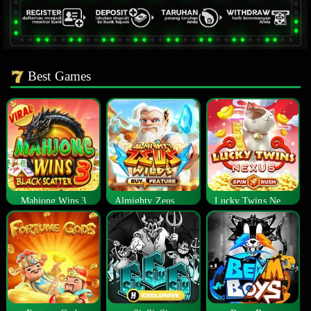
Best Games
Mahjong Wins 3
Almighty Zeus Wilds™
Lucky Twins Nexus