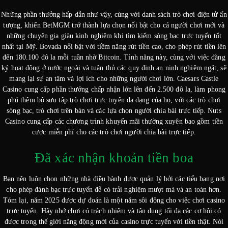
Những phần thưởng hấp dẫn như vậy, cùng với danh sách trò chơi điện tử ấn
tượng, khiến BetMGM trở thành lựa chọn nổi bật cho cả người chơi mới và
những chuyên gia giàu kinh nghiệm khi tìm kiếm sòng bạc trực tuyến tốt
nhất tại Mỹ. Bovada nổi bật với tiềm năng rút tiền cao, cho phép rút tiền lên
đến 180.100 đô la mỗi tuần nhờ Bitcoin. Tính năng này, cùng với việc đăng
ký hoạt động ở nước ngoài và tuân thủ các quy định an ninh nghiêm ngặt, sẽ
mang lại sự an tâm và lợi ích cho những người chơi lớn. Caesars Castle
Casino cung cấp phần thưởng chấp nhận lớn lên đến 2.500 đô la, làm phong
phú thêm bộ sưu tập trò chơi trực tuyến đa dạng của họ, với các trò chơi
sòng bạc, trò chơi trên bàn và các lựa chọn người chia bài trực tiếp. Nuts
Casino cung cấp các chương trình khuyến mãi thường xuyên bao gồm tiền
cược miễn phí cho các trò chơi người chia bài trực tiếp.
Đã xác nhận khoản tiền boa
Bạn nên luôn chọn những nhà điều hành được quản lý bởi các tiểu bang nơi
cho phép đánh bạc trực tuyến để có trải nghiệm mượt mà và an toàn hơn.
Tóm lại, năm 2025 được dự đoán là một năm sôi động cho việc chơi casino
trực tuyến. Hãy nhớ chơi có trách nhiệm và tận dụng tối đa các cơ hội có
được trong thế giới năng động mới của casino trực tuyến với tiền thật. Nói