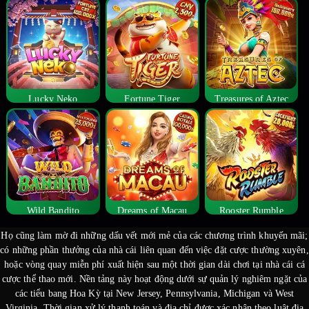
Lucky Neko
Fortune Tiger
Treasures of Aztec
Wild Bandito
Dreams of Macau
Rooster Rumble
Họ cũng làm mờ đi những dấu vết mới mẻ của các chương trình khuyến mãi;
có những phần thưởng của nhà cái liên quan đến việc đặt cược thường xuyên,
hoặc vòng quay miễn phí xuất hiện sau một thời gian dài chơi tại nhà cái cá
cược thể thao mới. Nền tảng này hoạt động dưới sự quản lý nghiêm ngặt của
các tiểu bang Hoa Kỳ tại New Jersey, Pennsylvania, Michigan và West
Virginia.
Thời gian xử lý thanh toán và địa chỉ được xác nhận theo luật địa