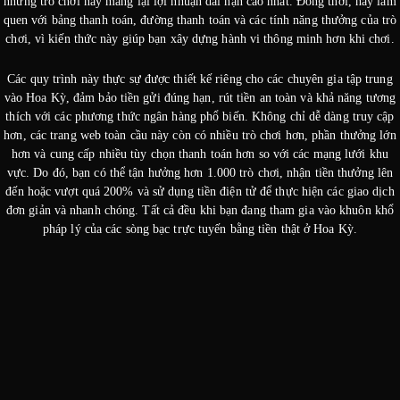
những trò chơi này mang lại lợi nhuận dài hạn cao nhất. Đồng thời, hãy làm
quen với bảng thanh toán, đường thanh toán và các tính năng thưởng của trò
chơi, vì kiến ​​thức này giúp bạn xây dựng hành vi thông minh hơn khi chơi.
Các quy trình này thực sự được thiết kế riêng cho các chuyên gia tập trung
vào Hoa Kỳ, đảm bảo tiền gửi đúng hạn, rút ​​tiền an toàn và khả năng tương
thích với các phương thức ngân hàng phổ biến. Không chỉ dễ dàng truy cập
hơn, các trang web toàn cầu này còn có nhiều trò chơi hơn, phần thưởng lớn
hơn và cung cấp nhiều tùy chọn thanh toán hơn so với các mạng lưới khu
vực. Do đó, bạn có thể tận hưởng hơn 1.000 trò chơi, nhận tiền thưởng lên
đến hoặc vượt quá 200% và sử dụng tiền điện tử để thực hiện các giao dịch
đơn giản và nhanh chóng. Tất cả đều khi bạn đang tham gia vào khuôn khổ
pháp lý của các sòng bạc trực tuyến bằng tiền thật ở Hoa Kỳ.